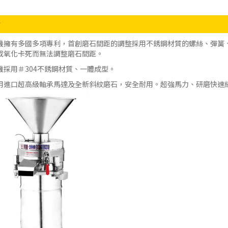
點
機擁有多國多項專利，首創磨石間距的調整採用不銹鋼材質的螺絲、彈簧
或氧化卡死而無法調整磨石間距。
機採用＃304不銹鋼材質、一體成型。
用進口超高級軸承馬達及全新斜紋磨石，安全耐用。超強馬力、研磨快速