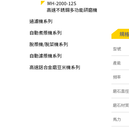
MH-2000-12S
高速不銹鋼多功能研磨機
過濾機系列
自動煮漿機系列
規
脫漿機/脫菜機系列
型號
自動濾漿機系列
產能
高速鋁合金磨豆米機系列
頻率
磨石直徑
磨石材質
馬力