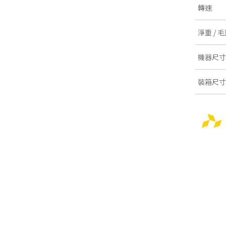
轉速
淨重 / 
機器尺寸
裝箱尺寸