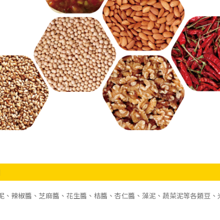
用
泥、辣椒醬、芝麻醬、花生醬、桔醬、杏仁醬、藻泥、蔬菜泥等各類豆、