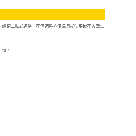
、螺帽三點式調整，不僅調整方便且長期使用後不會因生
細滑。