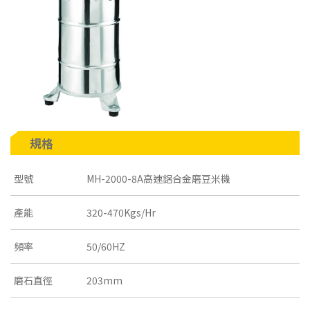
規格
型號
MH-2000-8A高速鋁合金磨豆米機
產能
320-470Kgs/Hr
頻率
50/60HZ
磨石直徑
203mm