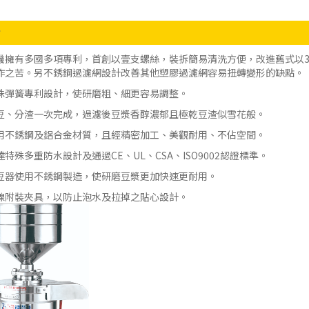
點
機擁有多國多項專利，首創以壹支螺絲，裝拆簡易清洗方便，改進舊式以
作之苦。另不銹鋼過濾網設計改善其他塑膠過濾網容易扭轉變形的缺點。
殊彈簧專利設計，使研磨粗、細更容易調整。
豆、分渣一次完成，過濾後豆漿香醇濃郁且極乾豆渣似雪花般。
用不銹鋼及鋁合金材質，且經精密加工、美觀耐用、不佔空間。
達特殊多重防水設計及通過CE、UL、CSA、ISO9002認證標準。
豆器使用不銹鋼製造，使研磨豆漿更加快速更耐用。
線附裝夾具，以防止泡水及拉掉之貼心設計。