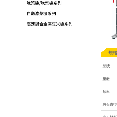
脫漿機/脫菜機系列
自動濾漿機系列
高速鋁合金磨豆米機系列
規
型號
產能
頻率
磨石直徑
磨石材質