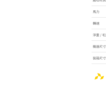
馬力
轉速
淨重 / 
機器尺寸
裝箱尺寸