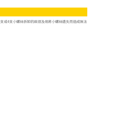
3支或4支小螺絲拆卸的麻煩及易將小螺絲遺失而造成無法